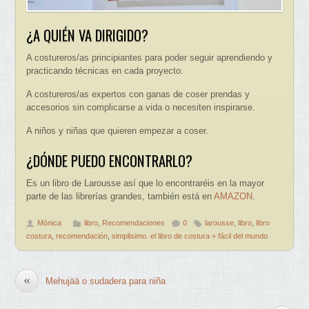
¿A QUIÉN VA DIRIGIDO?
A costureros/as principiantes para poder seguir aprendiendo y
practicando técnicas en cada proyecto.
A costureros/as expertos con ganas de coser prendas y
accesorios sin complicarse a vida o necesiten inspirarse.
A niños y niñas que quieren empezar a coser.
¿DÓNDE PUEDO ENCONTRARLO?
Es un libro de Larousse así que lo encontraréis en la mayor
parte de las librerías grandes, también está en
AMAZON
.
Mònica
libro
,
Recomendaciones
0
larousse
,
libro
,
libro
costura
,
recomendación
,
simplisimo. el libro de costura + fácil del mundo
«
Mehujää o sudadera para niña