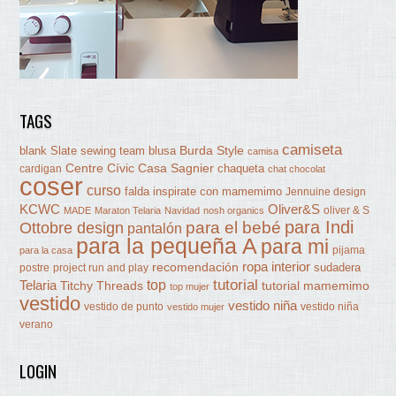
TAGS
camiseta
Burda Style
blank Slate sewing team
blusa
camisa
Centre Cívic Casa Sagnier
chaqueta
cardigan
chat chocolat
coser
curso
falda
inspirate con mamemimo
Jennuine design
KCWC
Oliver&S
oliver & S
MADE
Maraton Telaria
Navidad
nosh organics
para Indi
Ottobre design
para el bebé
pantalón
para la pequeña A
para mi
pijama
para la casa
ropa interior
recomendación
sudadera
postre
project run and play
tutorial
Telaria
top
Titchy Threads
tutorial mamemimo
top mujer
vestido
vestido niña
vestido de punto
vestido niña
vestido mujer
verano
LOGIN