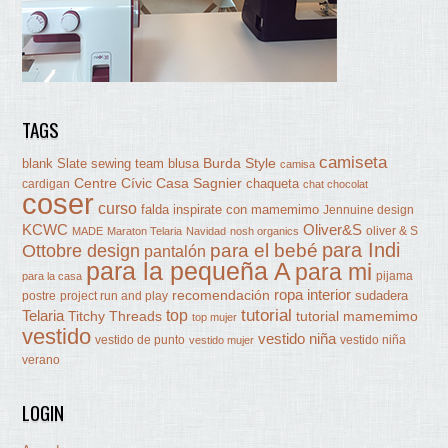
TAGS
camiseta
Burda Style
blank Slate sewing team
blusa
camisa
Centre Cívic Casa Sagnier
chaqueta
cardigan
chat chocolat
coser
curso
falda
inspirate con mamemimo
Jennuine design
KCWC
Oliver&S
oliver & S
MADE
Maraton Telaria
Navidad
nosh organics
para Indi
Ottobre design
para el bebé
pantalón
para la pequeña A
para mi
pijama
para la casa
ropa interior
recomendación
sudadera
postre
project run and play
tutorial
Telaria
top
Titchy Threads
tutorial mamemimo
top mujer
vestido
vestido niña
vestido de punto
vestido niña
vestido mujer
verano
LOGIN