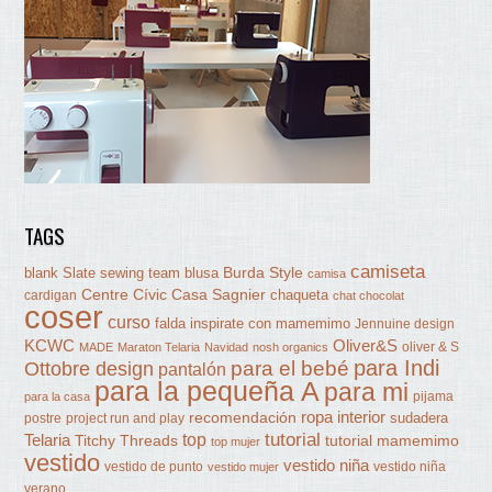
TAGS
camiseta
Burda Style
blank Slate sewing team
blusa
camisa
Centre Cívic Casa Sagnier
chaqueta
cardigan
chat chocolat
coser
curso
falda
inspirate con mamemimo
Jennuine design
KCWC
Oliver&S
oliver & S
MADE
Maraton Telaria
Navidad
nosh organics
para Indi
Ottobre design
para el bebé
pantalón
para la pequeña A
para mi
pijama
para la casa
ropa interior
recomendación
sudadera
postre
project run and play
tutorial
Telaria
top
Titchy Threads
tutorial mamemimo
top mujer
vestido
vestido niña
vestido de punto
vestido niña
vestido mujer
verano