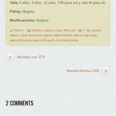
Talla:
4 años, 9 años, 12 años, T38 (para mi) y talla M (para él).
Fitting:
Ninguno.
Modificaciones:
Ninguno.
Mònica
Hombre
,
Labores
,
mujer
,
Niña
,
niño
2
caramel
pattern
,
coser
,
lara sanner
,
pijama
,
pijama hombre
,
pijama mujer punto
,
pijama niña punto
,
pijama niño punto
,
the sewing recipe
«
Mochilas con TCR
»
Reseña Bernina L450
2 COMMENTS