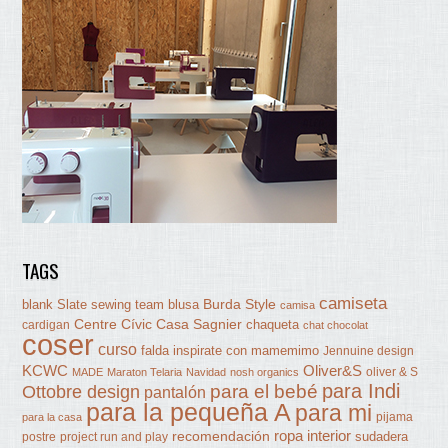
TAGS
camiseta
Burda Style
blank Slate sewing team
blusa
camisa
Centre Cívic Casa Sagnier
chaqueta
cardigan
chat chocolat
coser
curso
falda
inspirate con mamemimo
Jennuine design
KCWC
Oliver&S
oliver & S
MADE
Maraton Telaria
Navidad
nosh organics
para Indi
Ottobre design
para el bebé
pantalón
para la pequeña A
para mi
pijama
para la casa
ropa interior
recomendación
sudadera
postre
project run and play