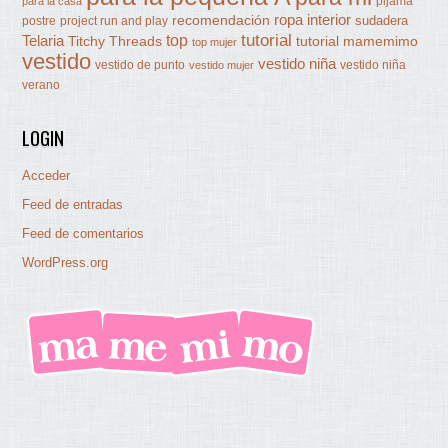
pijama
para la casa
ropa interior
recomendación
sudadera
postre
project run and play
tutorial
Telaria
top
Titchy Threads
tutorial mamemimo
top mujer
vestido
vestido niña
vestido de punto
vestido niña
vestido mujer
verano
LOGIN
Acceder
Feed de entradas
Feed de comentarios
WordPress.org