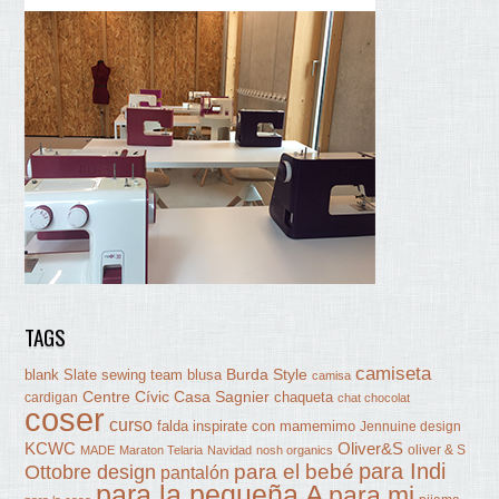
TAGS
camiseta
Burda Style
blank Slate sewing team
blusa
camisa
Centre Cívic Casa Sagnier
chaqueta
cardigan
chat chocolat
coser
curso
falda
inspirate con mamemimo
Jennuine design
KCWC
Oliver&S
oliver & S
MADE
Maraton Telaria
Navidad
nosh organics
para Indi
Ottobre design
para el bebé
pantalón
para la pequeña A
para mi