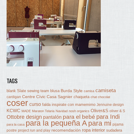
TAGS
camiseta
Burda Style
blank Slate sewing team
blusa
camisa
Centre Cívic Casa Sagnier
chaqueta
cardigan
chat chocolat
coser
curso
falda
inspirate con mamemimo
Jennuine design
KCWC
Oliver&S
oliver & S
MADE
Maraton Telaria
Navidad
nosh organics
para Indi
Ottobre design
para el bebé
pantalón
para la pequeña A
para mi
pijama
para la casa
ropa interior
recomendación
sudadera
postre
project run and play