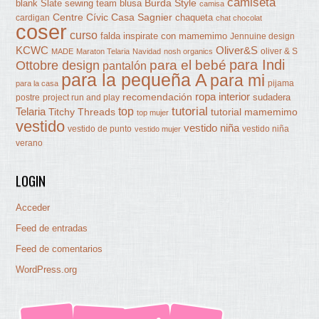
camiseta
Burda Style
blank Slate sewing team
blusa
camisa
Centre Cívic Casa Sagnier
chaqueta
cardigan
chat chocolat
coser
curso
falda
inspirate con mamemimo
Jennuine design
KCWC
Oliver&S
oliver & S
MADE
Maraton Telaria
Navidad
nosh organics
para Indi
Ottobre design
para el bebé
pantalón
para la pequeña A
para mi
pijama
para la casa
ropa interior
recomendación
sudadera
postre
project run and play
tutorial
Telaria
top
Titchy Threads
tutorial mamemimo
top mujer
vestido
vestido niña
vestido de punto
vestido niña
vestido mujer
verano
LOGIN
Acceder
Feed de entradas
Feed de comentarios
WordPress.org