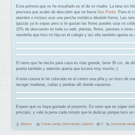
Esta primera que os he ensañado es el de mi madre. La lana sin hila
preciosa que acabo de descubrir que se llama
Dos Punts
. Para el 
alambre o incluso usar una percha metálica dándole forma. Las ra
(quizás ya lo sepas pero si te gustan las flores puedes usar mi c
10% de descuento en toda su web: plantas, flores, jarrones o otro
navideña que hizo mi hija en el colegio y así ella también aporta su 
El ramo que he hecho para casa es más grande, tiene 30 cm. de di
puerta también y además quería que luciera muy mucho ;)
A esta corona le he colocado en el centro una piña y un trozo de 
recoger maderas, cañas y piedras allí donde vayamos.
Espero que os haya gustado el proyecto. En serio que es súper sim
principio, y vale la pena cada minuto que le dedicas porque luce un
Mònica
Cosas varias
,
Decoración
,
Labores
0
corona de navid