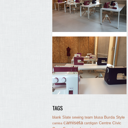
TAGS
Burda Style
blank Slate sewing team
blusa
camiseta
Centre Cívic
cardigan
camisa