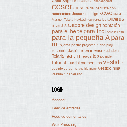
Casa Sagnier
chaqueta
chat chocolat
coser
curso
falda
inspirate con
KCWC
mamemimo
Jennuine design
MADE
Oliver&S
Maraton Telaria
Navidad
nosh organics
Ottobre design
pantalón
oliver & S
para Indi
para el bebé
para la casa
para la pequeña A
para
mi
pijama
postre
project run and play
ropa interior
recomendación
sudadera
Telaria
top
Titchy Threads
top mujer
vestido
tutorial
tutorial mamemimo
vestido niña
vestido de punto
vestido mujer
vestido niña verano
LOGIN
Acceder
Feed de entradas
Feed de comentarios
WordPress.org