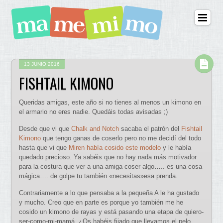
13 JUNIO 2016
FISHTAIL KIMONO
Queridas amigas, este año si no tienes al menos un kimono en
el armario no eres nadie. Quedáis todas avisadas ;)
Desde que vi que
Chalk and Notch
sacaba el patrón del
Fishtail
Kimono
que tengo ganas de coserlo pero no me decidí del todo
hasta que vi que
Miren había cosido este modelo
y le había
quedado precioso. Ya sabéis que no hay nada más motivador
para la costura que ver a una amiga coser algo….. es una cosa
mágica…. de golpe tu también «necesitas»esa prenda.
Contrariamente a lo que pensaba a la pequeña A le ha gustado
y mucho. Creo que en parte es porque yo también me he
cosido un kimono de rayas y está pasando una etapa de quiero-
ser-como-mi-mamá. ¿Os habéis fijado que llevamos el pelo