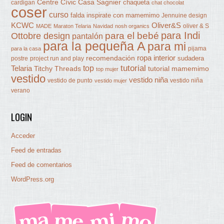
Centre Cívic Casa Sagnier
chaqueta
cardigan
chat chocolat
coser
curso
falda
inspirate con mamemimo
Jennuine design
KCWC
Oliver&S
oliver & S
MADE
Maraton Telaria
Navidad
nosh organics
para Indi
Ottobre design
para el bebé
pantalón
para la pequeña A
para mi
pijama
para la casa
ropa interior
recomendación
sudadera
postre
project run and play
tutorial
Telaria
top
Titchy Threads
tutorial mamemimo
top mujer
vestido
vestido niña
vestido de punto
vestido niña
vestido mujer
verano
LOGIN
Acceder
Feed de entradas
Feed de comentarios
WordPress.org