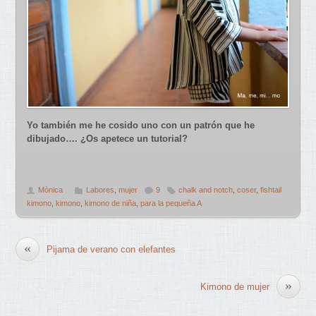
Yo también me he cosido uno con un patrón que he
dibujado…. ¿Os apetece un tutorial?
Mònica
Labores
,
mujer
9
chalk and notch
,
coser
,
fishtail
kimono
,
kimono
,
kimono de niña
,
para la pequeña A
«
Pijama de verano con elefantes
»
Kimono de mujer