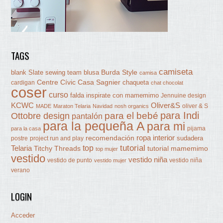
TAGS
camiseta
Burda Style
blank Slate sewing team
blusa
camisa
Centre Cívic Casa Sagnier
chaqueta
cardigan
chat chocolat
coser
curso
falda
inspirate con mamemimo
Jennuine design
KCWC
Oliver&S
oliver & S
MADE
Maraton Telaria
Navidad
nosh organics
para Indi
Ottobre design
para el bebé
pantalón
para la pequeña A
para mi
pijama
para la casa
ropa interior
recomendación
sudadera
postre
project run and play
tutorial
Telaria
top
Titchy Threads
tutorial mamemimo
top mujer
vestido
vestido niña
vestido de punto
vestido niña
vestido mujer
verano
LOGIN
Acceder