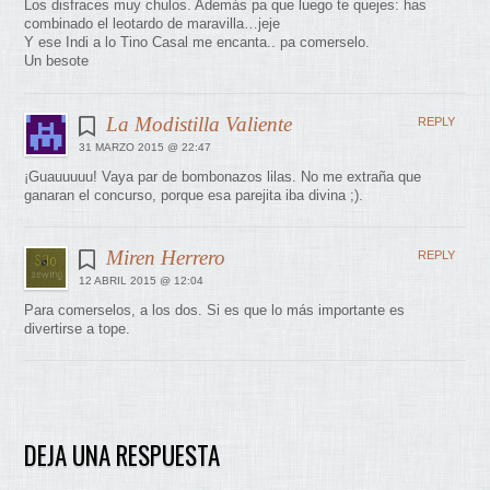
Los disfraces muy chulos. Además pa que luego te quejes: has
combinado el leotardo de maravilla…jeje
Y ese Indi a lo Tino Casal me encanta.. pa comerselo.
Un besote
La Modistilla Valiente
REPLY
31 MARZO 2015 @ 22:47
¡Guauuuuu! Vaya par de bombonazos lilas. No me extraña que
ganaran el concurso, porque esa parejita iba divina ;).
Miren Herrero
REPLY
12 ABRIL 2015 @ 12:04
Para comerselos, a los dos. Si es que lo más importante es
divertirse a tope.
DEJA UNA RESPUESTA