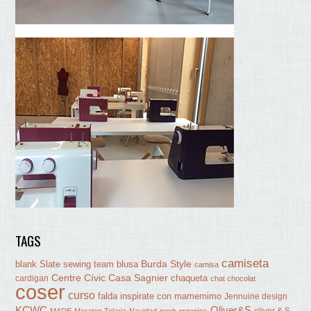
TAGS
camiseta
Burda Style
blank Slate sewing team
blusa
camisa
Centre Cívic Casa Sagnier
chaqueta
cardigan
chat chocolat
coser
curso
falda
inspirate con mamemimo
Jennuine design
KCWC
Oliver&S
oliver & S
MADE
Maraton Telaria
Navidad
nosh organics