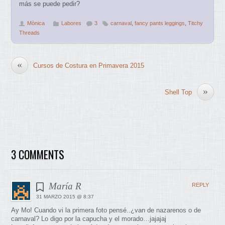
más se puede pedir?
Mònica
Labores
3
carnaval
,
fancy pants leggings
,
Titchy
Threads
«
Cursos de Costura en Primavera 2015
»
Shell Top
3 COMMENTS
María R
REPLY
31 MARZO 2015 @ 8:37
Ay Mo! Cuando vi la primera foto pensé..¿van de nazarenos o de
carnaval? Lo digo por la capucha y el morado…jajajaj