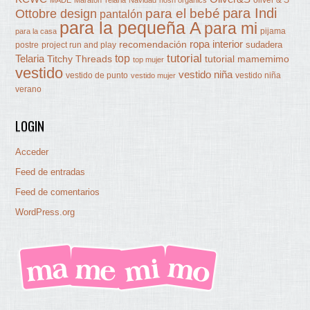
para Indi
Ottobre design
para el bebé
pantalón
para la pequeña A
para mi
pijama
para la casa
ropa interior
recomendación
sudadera
postre
project run and play
tutorial
Telaria
top
Titchy Threads
tutorial mamemimo
top mujer
vestido
vestido niña
vestido de punto
vestido niña
vestido mujer
verano
LOGIN
Acceder
Feed de entradas
Feed de comentarios
WordPress.org