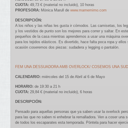
CUOTA:
49,73 € (material no incluido), 10 horas
PROFESORA:
Mònica Marull de
www.mamemimo.com
DESCRIPCIÓN:
A los niños y las niñas les gusta ir cómodos. Las camisetas, los leg
y los vestidos de punto son los mejores para correr y saltar. En est
pequeños de la casa mientras aprendemos a usar una máquina over
para los tejidos elásticos. Es divertido, hace falta poca ropa y ello
ocasión coseremos dos piezas: sudadera y legging o pantalón.
FEM UNA DESSUADORA AMB OVERLOCK/ COSEMOS UNA SU
CALENDARIO:
miércoles del 15 de Abril al 6 de Mayo
HORARIO:
de 19:30 a 21 h
CUOTA:
29,84 € (material no incluido), 6 horas
DESCRIPCIÓN:
Pensado para aquellas personas que ya saben usar la overlock pero
para las que no saben ni enhebrar la remalladora. Ven a coser una s
de todos los escaparates esta temporada. Póntela para hacer ejercic