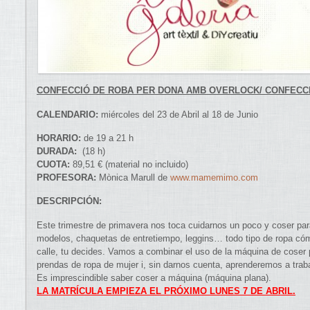
CONFECCIÓ DE ROBA PER DONA AMB OVERLOCK/ CONFECC
CALENDARIO:
miércoles del 23 de Abril al 18 de Junio
HORARIO:
de 19 a 21 h
DURADA:
(18 h)
CUOTA:
89,51 € (material no incluido)
PROFESORA:
Mònica Marull de
www.mamemimo.com
DESCRIPCIÓN:
Este trimestre de primavera nos toca cuidarnos un poco y coser par
modelos, chaquetas de entretiempo, leggins… todo tipo de ropa cómo
calle, tu decides. Vamos a combinar el uso de la máquina de coser 
prendas de ropa de mujer i, sin darnos cuenta, aprenderemos a trabaj
Es imprescindible saber coser a máquina (máquina plana).
LA MATRÍCULA EMPIEZA EL PRÓXIMO LUNES 7 DE ABRIL.