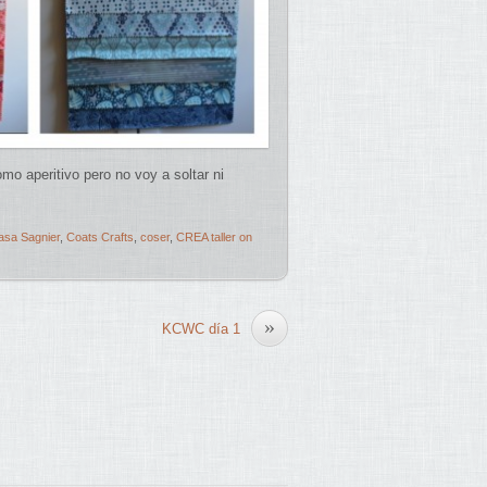
o aperitivo pero no voy a soltar ni
asa Sagnier
,
Coats Crafts
,
coser
,
CREA taller on
»
KCWC día 1