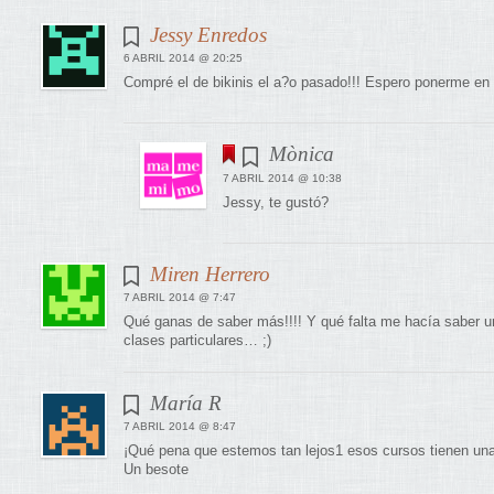
Jessy Enredos
6 ABRIL 2014 @ 20:25
Compré el de bikinis el a?o pasado!!! Espero ponerme en 
Mònica
7 ABRIL 2014 @ 10:38
Jessy, te gustó?
Miren Herrero
7 ABRIL 2014 @ 7:47
Qué ganas de saber más!!!! Y qué falta me hacía saber u
clases particulares… ;)
María R
7 ABRIL 2014 @ 8:47
¡Qué pena que estemos tan lejos1 esos cursos tienen un
Un besote