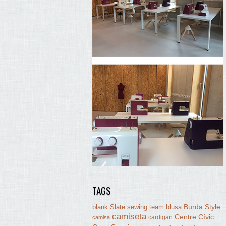
TAGS
Burda Style
blank Slate sewing team
blusa
camiseta
Centre Cívic
cardigan
camisa