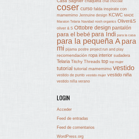
Casa Sagnier
chaqueta
chat chocolat
coser
curso
falda
inspirate con
KCWC
mamemimo
Jennuine design
MADE
Oliver&S
Maraton Telaria
Navidad
nosh organics
Ottobre design
pantalón
oliver & S
para Indi
para el bebé
para la casa
para la pequeña A
para
mi
pijama
postre
project run and play
ropa interior
recomendación
sudadera
Telaria
top
Titchy Threads
top mujer
vestido
tutorial
tutorial mamemimo
vestido niña
vestido de punto
vestido mujer
vestido niña verano
LOGIN
Acceder
Feed de entradas
Feed de comentarios
WordPress.org