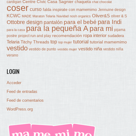
Centre Cívic Casa Sagnier
chaqueta
cardigan
chat chocolat
coser
curso
falda
inspirate con mamemimo
Jennuine design
KCWC
Oliver&S
oliver & S
MADE
Maraton Telaria
Navidad
nosh organics
para Indi
Ottobre design
para el bebé
pantalón
para la pequeña A
para mi
pijama
para la casa
ropa interior
recomendación
sudadera
postre
project run and play
tutorial
Telaria
top
Titchy Threads
tutorial mamemimo
top mujer
vestido
vestido niña
vestido de punto
vestido niña
vestido mujer
verano
LOGIN
Acceder
Feed de entradas
Feed de comentarios
WordPress.org