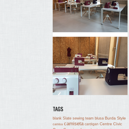
TAGS
Burda Style
blank Slate sewing team
blusa
camiseta
Centre Cívic
cardigan
camisa