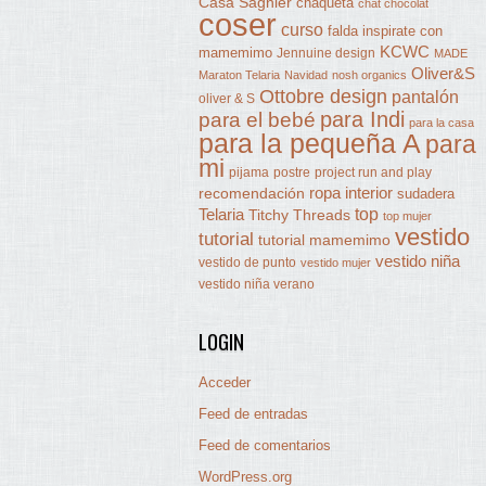
Casa Sagnier
chaqueta
chat chocolat
coser
curso
falda
inspirate con
KCWC
mamemimo
Jennuine design
MADE
Oliver&S
Maraton Telaria
Navidad
nosh organics
Ottobre design
pantalón
oliver & S
para Indi
para el bebé
para la casa
para la pequeña A
para
mi
pijama
postre
project run and play
ropa interior
recomendación
sudadera
Telaria
top
Titchy Threads
top mujer
vestido
tutorial
tutorial mamemimo
vestido niña
vestido de punto
vestido mujer
vestido niña verano
LOGIN
Acceder
Feed de entradas
Feed de comentarios
WordPress.org