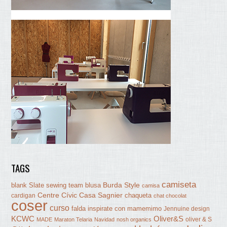
TAGS
camiseta
Burda Style
blank Slate sewing team
blusa
camisa
Centre Cívic Casa Sagnier
chaqueta
cardigan
chat chocolat
coser
curso
falda
inspirate con mamemimo
Jennuine design
KCWC
Oliver&S
oliver & S
MADE
Maraton Telaria
Navidad
nosh organics