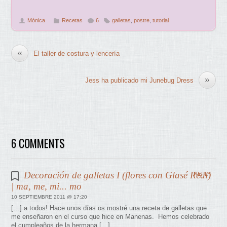
Mònica
Recetas
6
galletas
,
postre
,
tutorial
«
El taller de costura y lencería
»
Jess ha publicado mi Junebug Dress
6 COMMENTS
Decoración de galletas I (flores con Glasé Real)
REPLY
| ma, me, mi... mo
10 SEPTIEMBRE 2011 @ 17:20
[…] a todos! Hace unos días os mostré una receta de galletas que
me enseñaron en el curso que hice en Manenas. Hemos celebrado
el cumpleaños de la hermana […]