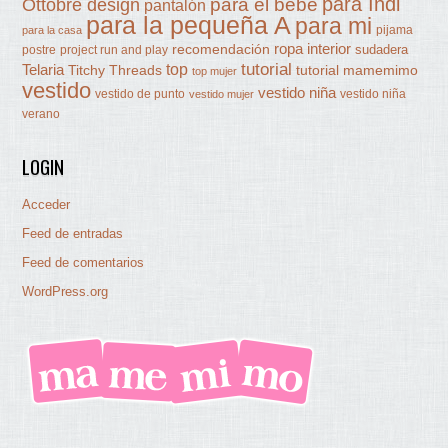
para Indi
Ottobre design
para el bebé
pantalón
para la pequeña A
para mi
pijama
para la casa
ropa interior
recomendación
sudadera
postre
project run and play
tutorial
Telaria
top
Titchy Threads
tutorial mamemimo
top mujer
vestido
vestido niña
vestido de punto
vestido niña
vestido mujer
verano
LOGIN
Acceder
Feed de entradas
Feed de comentarios
WordPress.org