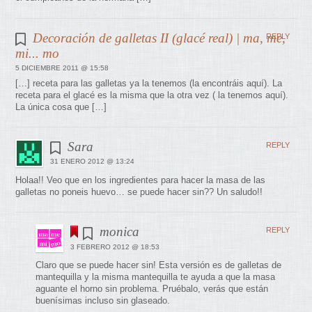
Decoración de galletas II (glacé real) | ma, me,
REPLY
mi... mo
5 DICIEMBRE 2011 @ 15:58
[…] receta para las galletas ya la tenemos (la encontráis aquí). La
receta para el glacé es la misma que la otra vez ( la tenemos aquí).
La única cosa que […]
Sara
REPLY
31 ENERO 2012 @ 13:24
Holaa!! Veo que en los ingredientes para hacer la masa de las
galletas no poneis huevo… se puede hacer sin?? Un saludo!!
monica
REPLY
3 FEBRERO 2012 @ 18:53
Claro que se puede hacer sin! Esta versión es de galletas de
mantequilla y la misma mantequilla te ayuda a que la masa
aguante el horno sin problema. Pruébalo, verás que están
buenísimas incluso sin glaseado.