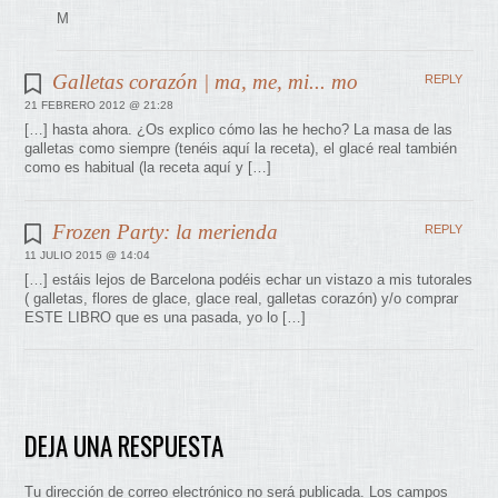
M
Galletas corazón | ma, me, mi... mo
REPLY
21 FEBRERO 2012 @ 21:28
[…] hasta ahora. ¿Os explico cómo las he hecho? La masa de las
galletas como siempre (tenéis aquí la receta), el glacé real también
como es habitual (la receta aquí y […]
Frozen Party: la merienda
REPLY
11 JULIO 2015 @ 14:04
[…] estáis lejos de Barcelona podéis echar un vistazo a mis tutorales
( galletas, flores de glace, glace real, galletas corazón) y/o comprar
ESTE LIBRO que es una pasada, yo lo […]
DEJA UNA RESPUESTA
Tu dirección de correo electrónico no será publicada.
Los campos