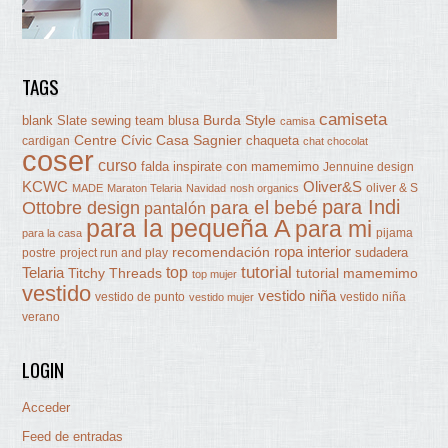
TAGS
camiseta
Burda Style
blank Slate sewing team
blusa
camisa
Centre Cívic Casa Sagnier
chaqueta
cardigan
chat chocolat
coser
curso
falda
inspirate con mamemimo
Jennuine design
KCWC
Oliver&S
oliver & S
MADE
Maraton Telaria
Navidad
nosh organics
para Indi
Ottobre design
para el bebé
pantalón
para la pequeña A
para mi
pijama
para la casa
ropa interior
recomendación
sudadera
postre
project run and play
tutorial
Telaria
top
Titchy Threads
tutorial mamemimo
top mujer
vestido
vestido niña
vestido de punto
vestido niña
vestido mujer
verano
LOGIN
Acceder
Feed de entradas