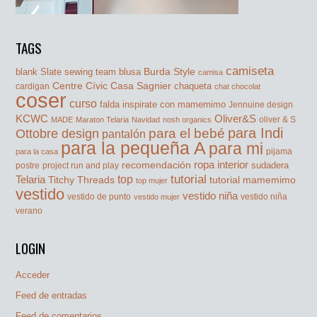
TAGS
camiseta
Burda Style
blank Slate sewing team
blusa
camisa
Centre Cívic Casa Sagnier
chaqueta
cardigan
chat chocolat
coser
curso
falda
inspirate con mamemimo
Jennuine design
KCWC
Oliver&S
oliver & S
MADE
Maraton Telaria
Navidad
nosh organics
para Indi
Ottobre design
para el bebé
pantalón
para la pequeña A
para mi
pijama
para la casa
ropa interior
recomendación
sudadera
postre
project run and play
tutorial
Telaria
top
Titchy Threads
tutorial mamemimo
top mujer
vestido
vestido niña
vestido de punto
vestido niña
vestido mujer
verano
LOGIN
Acceder
Feed de entradas
Feed de comentarios