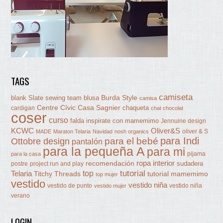
TAGS
camiseta
Burda Style
blank Slate sewing team
blusa
camisa
Centre Cívic Casa Sagnier
chaqueta
cardigan
chat chocolat
coser
curso
falda
inspirate con mamemimo
Jennuine design
KCWC
Oliver&S
oliver & S
MADE
Maraton Telaria
Navidad
nosh organics
para Indi
Ottobre design
para el bebé
pantalón
para la pequeña A
para mi
pijama
para la casa
ropa interior
recomendación
sudadera
postre
project run and play
tutorial
Telaria
top
Titchy Threads
tutorial mamemimo
top mujer
vestido
vestido niña
vestido de punto
vestido niña
vestido mujer
verano
LOGIN