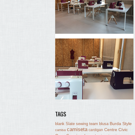
TAGS
Burda Style
blank Slate sewing team
blusa
camiseta
Centre Cívic
cardigan
camisa