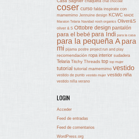
Casa Sagnier
chaqueta
chat chocolat
coser
curso
falda
inspirate con
KCWC
mamemimo
Jennuine design
MADE
Oliver&S
Maraton Telaria
Navidad
nosh organics
Ottobre design
pantalón
oliver & S
para Indi
para el bebé
para la casa
para la pequeña A
para
mi
pijama
postre
project run and play
ropa interior
recomendación
sudadera
Telaria
top
Titchy Threads
top mujer
vestido
tutorial
tutorial mamemimo
vestido niña
vestido de punto
vestido mujer
vestido niña verano
LOGIN
Acceder
Feed de entradas
Feed de comentarios
WordPress.org