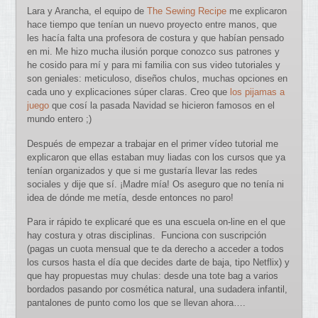
Lara y Arancha, el equipo de
The Sewing Recipe
me explicaron
hace tiempo que tenían un nuevo proyecto entre manos, que
les hacía falta una profesora de costura y que habían pensado
en mi. Me hizo mucha ilusión porque conozco sus patrones y
he cosido para mí y para mi familia con sus video tutoriales y
son geniales: meticuloso, diseños chulos, muchas opciones en
cada uno y explicaciones súper claras. Creo que
los pijamas a
juego
que cosí la pasada Navidad se hicieron famosos en el
mundo entero ;)
Después de empezar a trabajar en el primer vídeo tutorial me
explicaron que ellas estaban muy liadas con los cursos que ya
tenían organizados y que si me gustaría llevar las redes
sociales y dije que sí. ¡Madre mía! Os aseguro que no tenía ni
idea de dónde me metía, desde entonces no paro!
Para ir rápido te explicaré que es una escuela on-line en el que
hay costura y otras disciplinas. Funciona con suscripción
(pagas un cuota mensual que te da derecho a acceder a todos
los cursos hasta el día que decides darte de baja, tipo Netflix) y
que hay propuestas muy chulas: desde una tote bag a varios
bordados pasando por cosmética natural, una sudadera infantil,
pantalones de punto como los que se llevan ahora….