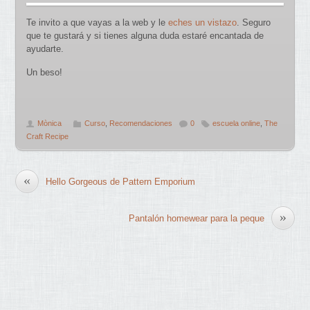
Te invito a que vayas a la web y le
eches un vistazo
. Seguro
que te gustará y si tienes alguna duda estaré encantada de
ayudarte.
Un beso!
Mònica
Curso
,
Recomendaciones
0
escuela online
,
The
Craft Recipe
«
Hello Gorgeous de Pattern Emporium
»
Pantalón homewear para la peque