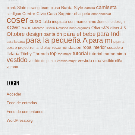
camiseta
Burda Style
blank Slate sewing team
blusa
camisa
Centre Cívic Casa Sagnier
chaqueta
cardigan
chat chocolat
coser
curso
falda
inspirate con mamemimo
Jennuine design
KCWC
Oliver&S
oliver & S
MADE
Maraton Telaria
Navidad
nosh organics
para Indi
Ottobre design
para el bebé
pantalón
para la pequeña A
para mi
pijama
para la casa
ropa interior
recomendación
sudadera
postre
project run and play
tutorial
Telaria
top
Titchy Threads
tutorial mamemimo
top mujer
vestido
vestido niña
vestido de punto
vestido niña
vestido mujer
verano
LOGIN
Acceder
Feed de entradas
Feed de comentarios
WordPress.org