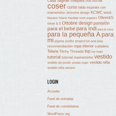
Casa Sagnier
chaqueta
chat chocolat
coser
curso
falda
inspirate con
KCWC
mamemimo
Jennuine design
MADE
Oliver&S
Maraton Telaria
Navidad
nosh organics
Ottobre design
pantalón
oliver & S
para Indi
para el bebé
para la casa
para la pequeña A
para
mi
pijama
postre
project run and play
ropa interior
recomendación
sudadera
Telaria
top
Titchy Threads
top mujer
vestido
tutorial
tutorial mamemimo
vestido niña
vestido de punto
vestido mujer
vestido niña verano
LOGIN
Acceder
Feed de entradas
Feed de comentarios
WordPress.org