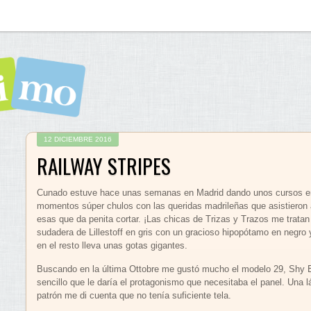
12 DICIEMBRE 2016
RAILWAY STRIPES
Cunado estuve hace unas semanas en Madrid dando unos cursos 
momentos súper chulos con las queridas madrileñas que asistieron 
esas que da penita cortar. ¡Las chicas de Trizas y Trazos me trata
sudadera de Lillestoff en gris con un gracioso hipopótamo en negro y
en el resto lleva unas gotas gigantes.
Buscando en la última Ottobre me gustó mucho el modelo 29, Shy E
sencillo que le daría el protagonismo que necesitaba el panel. Una l
patrón me di cuenta que no tenía suficiente tela.