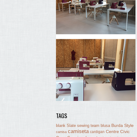
TAGS
Burda Style
blank Slate sewing team
blusa
camiseta
Centre Cívic
cardigan
camisa