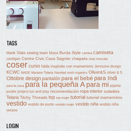
TAGS
camiseta
Burda Style
blank Slate sewing team
blusa
camisa
Centre Cívic Casa Sagnier
chaqueta
cardigan
chat chocolat
coser
curso
falda
inspirate con mamemimo
Jennuine design
KCWC
Oliver&S
oliver & S
MADE
Maraton Telaria
Navidad
nosh organics
para Indi
Ottobre design
para el bebé
pantalón
para la pequeña A
para mi
pijama
para la casa
ropa interior
recomendación
sudadera
postre
project run and play
tutorial
Telaria
top
Titchy Threads
tutorial mamemimo
top mujer
vestido
vestido niña
vestido de punto
vestido niña
vestido mujer
verano
LOGIN