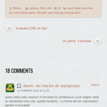
Mònica
Labores
,
Niña
,
niño
18
coser
,
falda
,
lunch box
tee
,
mini hudson pants
,
Oliver&S
,
para Indi
,
para la pequeña A
«
Sudadera ENE de Naii
»
Un patrón, 4 prendas
18 COMMENTS
dawn -mi rincón de mariposas
REPLY
14 FEBRERO 2016 @ 13:25
quins nens més macos! m’encanta la combinació «cuir negre» amb
la samarreta rosa clar, queda fantàstic. La forma de les samarretes
també m’encanta!