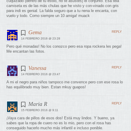
cuquizado (dentro de tu estilo, no te asustes) el conjunto. Esa tela
camiseta es de las más chulas que he visto y con-vinado con gris
para indi es genial. La falda seguro que a tu nena le encanta, con
vuelo y todo. Como siempre un 10 amiga! muack
Gema
REPLY
14 FEBRERO 2016 @ 23:28
Pero qué monadas! No los conozco pero esa ropa rockera les pega!
Me encantan las fotos.
Vanessa
REPLY
14 FEBRERO 2016 @ 23:47
A mi el negro para niños tampoco me convence pero con ese rosa lo
has equilibrado muy bien. Estan mkuy guapos!
Maria R
REPLY
15 FEBRERO 2016 @ 9:11
¡Vaya cara de pillos de esos dos! Está muy lindos. Y bueno, ya
sabes que la ropa de cuero no es lo mio, pero con el rosa has
conseguido hacerlo mucho más infantil e incluso ponible.