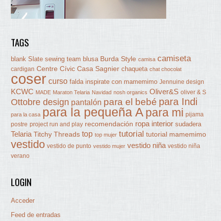
TAGS
camiseta
Burda Style
blank Slate sewing team
blusa
camisa
Centre Cívic Casa Sagnier
chaqueta
cardigan
chat chocolat
coser
curso
falda
inspirate con mamemimo
Jennuine design
KCWC
Oliver&S
oliver & S
MADE
Maraton Telaria
Navidad
nosh organics
para Indi
Ottobre design
para el bebé
pantalón
para la pequeña A
para mi
pijama
para la casa
ropa interior
recomendación
sudadera
postre
project run and play
tutorial
Telaria
top
Titchy Threads
tutorial mamemimo
top mujer
vestido
vestido niña
vestido de punto
vestido niña
vestido mujer
verano
LOGIN
Acceder
Feed de entradas