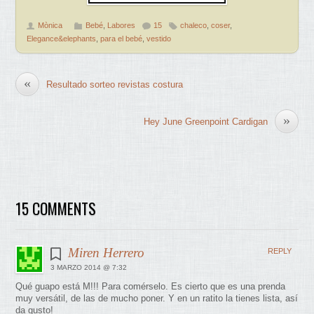
Mònica
Bebé
,
Labores
15
chaleco
,
coser
,
Elegance&elephants
,
para el bebé
,
vestido
«
Resultado sorteo revistas costura
»
Hey June Greenpoint Cardigan
15 COMMENTS
Miren Herrero
REPLY
3 MARZO 2014 @ 7:32
Qué guapo está M!!! Para comérselo. Es cierto que es una prenda
muy versátil, de las de mucho poner. Y en un ratito la tienes lista, así
da gusto!