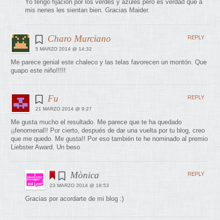
Yo tengo fijación por los verdes y azules pero es verdad que a
mis nenes les sientan bien. Gracias Maider.
Charo Murciano
REPLY
5 MARZO 2014 @ 14:32
Me parece genial este chaleco y las telas favorecen un montón. Que
guapo este niño!!!!!
Fu
REPLY
21 MARZO 2014 @ 9:27
Me gusta mucho el resultado. Me parece que te ha quedado
¡¡fenomenal!! Por cierto, después de dar una vuelta por tu blog, creo
que me quedo. Me gusta!! Por eso también te he nominado al premio
Liebster Award. Un beso
Mònica
REPLY
23 MARZO 2014 @ 18:53
Gracias por acordarte de mi blog :)