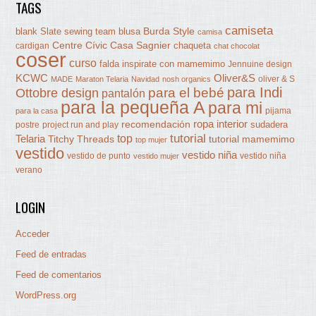
TAGS
camiseta
Burda Style
blank Slate sewing team
blusa
camisa
Centre Cívic Casa Sagnier
chaqueta
cardigan
chat chocolat
coser
curso
falda
inspirate con mamemimo
Jennuine design
KCWC
Oliver&S
oliver & S
MADE
Maraton Telaria
Navidad
nosh organics
para Indi
Ottobre design
para el bebé
pantalón
para la pequeña A
para mi
pijama
para la casa
ropa interior
recomendación
sudadera
postre
project run and play
tutorial
Telaria
top
Titchy Threads
tutorial mamemimo
top mujer
vestido
vestido niña
vestido de punto
vestido niña
vestido mujer
verano
LOGIN
Acceder
Feed de entradas
Feed de comentarios
WordPress.org