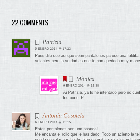
22 COMMENTS
Patrizia
5 ENERO 2014 @ 17:23
Pues dile que aunque sean pantalones parece una faldit
volantes pero la verdad es que te han quedado muy mone
Mònica
6 ENERO 2014 @ 12:38
Ai Patrizia, ya lo he intentado pero no cu
los pone :P
Antonia Cosotela
6 ENERO 2014 @ 12:15
Estos pantalones son una pasada!
Me encanta el rollo que le has dado. Todo un acierto la te
queda genial y has hecho bien en quitar rizo a los volantes