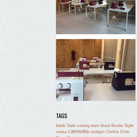
TAGS
Burda Style
blank Slate sewing team
blusa
camiseta
Centre Cívic
cardigan
camisa