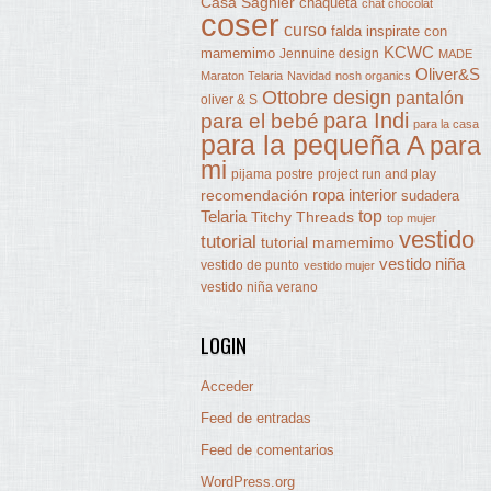
Casa Sagnier
chaqueta
chat chocolat
coser
curso
falda
inspirate con
KCWC
mamemimo
Jennuine design
MADE
Oliver&S
Maraton Telaria
Navidad
nosh organics
Ottobre design
pantalón
oliver & S
para Indi
para el bebé
para la casa
para la pequeña A
para
mi
pijama
postre
project run and play
ropa interior
recomendación
sudadera
Telaria
top
Titchy Threads
top mujer
vestido
tutorial
tutorial mamemimo
vestido niña
vestido de punto
vestido mujer
vestido niña verano
LOGIN
Acceder
Feed de entradas
Feed de comentarios
WordPress.org