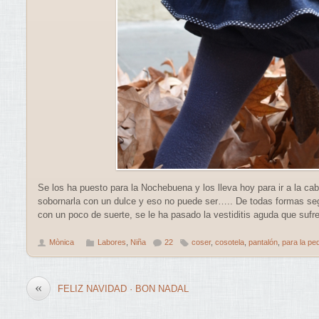
Se los ha puesto para la Nochebuena y los lleva hoy para ir a la c
sobornarla con un dulce y eso no puede ser….. De todas formas seg
con un poco de suerte, se le ha pasado la vestiditis aguda que sufr
Mònica
Labores
,
Niña
22
coser
,
cosotela
,
pantalón
,
para la pe
«
FELIZ NAVIDAD · BON NADAL