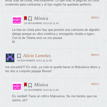
estar más de moda, efectivamente. Lo que más le pega es un corte
modernito para contrastar y el tipo raglán ha quedado perfecto.
Mònica
REPLY
29 NOVIEMBRE 2013 @ 11:44
La tela es chula pero hay que ponerle una camiseta de algodón
debajo porque es ultra sintética y enseguida «huele a tigre».
Con la de Telaria esto no me pasará.
M
Alicia Lamelas
REPLY
29 NOVIEMBRE 2013 @ 11:09
me encanta!!!! Es más, ya solo te queda hacer el Malvarosa dress y
las dos a conjunto jejejeje Besos!
Mònica
REPLY
29 NOVIEMBRE 2013 @ 11:42
Es verdad! Tiene un rollizo Malvarosa. No me tientes que me
animo, eh?