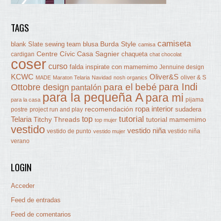
TAGS
camiseta
Burda Style
blank Slate sewing team
blusa
camisa
Centre Cívic Casa Sagnier
chaqueta
cardigan
chat chocolat
coser
curso
falda
inspirate con mamemimo
Jennuine design
KCWC
Oliver&S
oliver & S
MADE
Maraton Telaria
Navidad
nosh organics
para Indi
Ottobre design
para el bebé
pantalón
para la pequeña A
para mi
pijama
para la casa
ropa interior
recomendación
sudadera
postre
project run and play
tutorial
Telaria
top
Titchy Threads
tutorial mamemimo
top mujer
vestido
vestido niña
vestido de punto
vestido niña
vestido mujer
verano
LOGIN
Acceder
Feed de entradas
Feed de comentarios