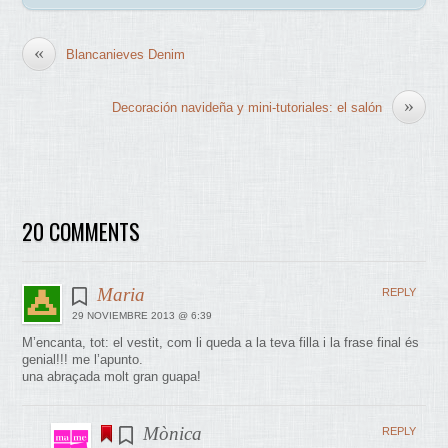
«
Blancanieves Denim
»
Decoración navideña y mini-tutoriales: el salón
20 COMMENTS
Maria
REPLY
29 NOVIEMBRE 2013 @ 6:39
M’encanta, tot: el vestit, com li queda a la teva filla i la frase final és
genial!!! me l’apunto.
una abraçada molt gran guapa!
Mònica
REPLY