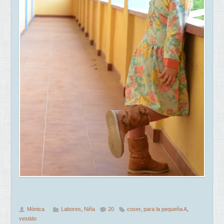
Mònica
Labores
,
Niña
20
coser
,
para la pequeña A
,
vestido