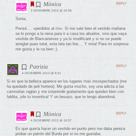
Mònica
REPLY
2 DICIEMBRE 2013 @ 16:58
Sonia,
Pensé…. «perdidos al río». Si me sale bien el vestido mañana
se lo pongo a la nena para ir a casa los abuelos, sino que vaya
vestida de Blancanieves y ya lo modificaré y si no se puede
arreglar pues total, esta tela tan fea…. Y mira! Para mi sorpresa
me gusta y le va bien ;)
Patrizia
REPLY
4 DICIEMBRE 2013 @ 9:31
Si es que la belleza aparece en los lugares más insospechados (me
ha quedado de peli hortera). Me gusta mucho, soy una adicta a las
camisetas raglan y me sorprende gratamente que queden bien con
faldita, ¡ole tu inventiva! Y un besazo, que te tengo abandoná.
Mònica
REPLY
4 DICIEMBRE 2013 @ 18:57
Es que quería hacer un vestido en punto pero me daba pereza
probar un patrón del Burda por si no me gustaba.