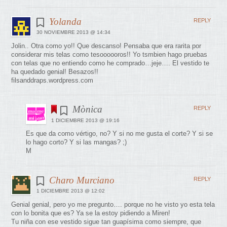
Yolanda
REPLY
30 NOVIEMBRE 2013 @ 14:34
Jolin.. Otra como yo!! Que descanso! Pensaba que era rarita por
considerar mis telas como tesoooooros!! Yo tsmbien hago pruebas
con telas que no entiendo como he comprado…jeje…. El vestido te
ha quedado genial! Besazos!!
filsanddraps.wordpress.com
Mònica
REPLY
1 DICIEMBRE 2013 @ 19:16
Es que da como vértigo, no? Y si no me gusta el corte? Y si se
lo hago corto? Y si las mangas? ;)
M
Charo Murciano
REPLY
1 DICIEMBRE 2013 @ 12:02
Genial genial, pero yo me pregunto…. porque no he visto yo esta tela
con lo bonita que es? Ya se la estoy pidiendo a Miren!
Tu niña con ese vestido sigue tan guapísima como siempre, que