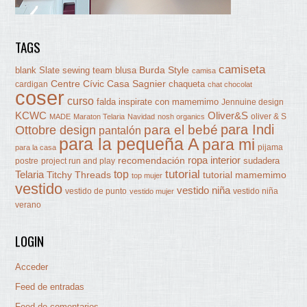
TAGS
camiseta
Burda Style
blank Slate sewing team
blusa
camisa
Centre Cívic Casa Sagnier
chaqueta
cardigan
chat chocolat
coser
curso
falda
inspirate con mamemimo
Jennuine design
KCWC
Oliver&S
oliver & S
MADE
Maraton Telaria
Navidad
nosh organics
para Indi
Ottobre design
para el bebé
pantalón
para la pequeña A
para mi
pijama
para la casa
ropa interior
recomendación
sudadera
postre
project run and play
tutorial
Telaria
top
Titchy Threads
tutorial mamemimo
top mujer
vestido
vestido niña
vestido de punto
vestido niña
vestido mujer
verano
LOGIN
Acceder
Feed de entradas
Feed de comentarios