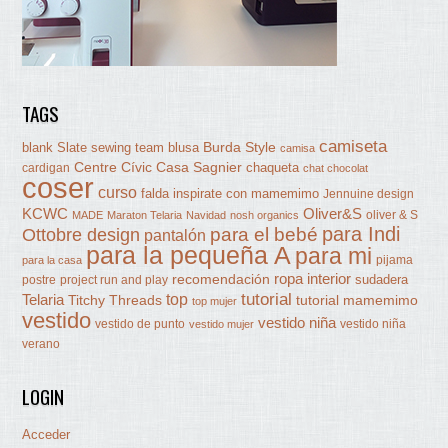
TAGS
camiseta
Burda Style
blank Slate sewing team
blusa
camisa
Centre Cívic Casa Sagnier
chaqueta
cardigan
chat chocolat
coser
curso
falda
inspirate con mamemimo
Jennuine design
KCWC
Oliver&S
oliver & S
MADE
Maraton Telaria
Navidad
nosh organics
para Indi
Ottobre design
para el bebé
pantalón
para la pequeña A
para mi
pijama
para la casa
ropa interior
recomendación
sudadera
postre
project run and play
tutorial
Telaria
top
Titchy Threads
tutorial mamemimo
top mujer
vestido
vestido niña
vestido de punto
vestido niña
vestido mujer
verano
LOGIN
Acceder