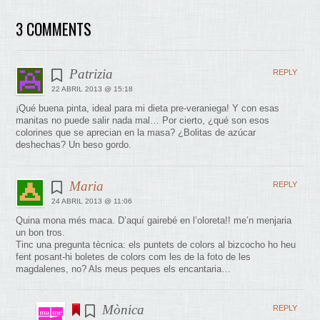
3 COMMENTS
Patrizia
REPLY
22 ABRIL 2013 @ 15:18
¡Qué buena pinta, ideal para mi dieta pre-veraniega! Y con esas
manitas no puede salir nada mal… Por cierto, ¿qué son esos
colorines que se aprecian en la masa? ¿Bolitas de azúcar
deshechas? Un beso gordo.
Maria
REPLY
24 ABRIL 2013 @ 11:06
Quina mona més maca. D’aquí gairebé en l’oloreta!! me’n menjaria
un bon tros.
Tinc una pregunta tècnica: els puntets de colors al bizcocho ho heu
fent posant-hi boletes de colors com les de la foto de les
magdalenes, no? Als meus peques els encantaria…
Mònica
REPLY