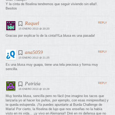
Y la cinta de fliselina tendremos que seguir viviendo sin ella!!.
Besitos
Raquel
REPLY
15 ENERO 2013 @ 20:20
Gracias por explicar lo de la cinta!!!La blusa es una pasada!
ana5059
REPLY
15 ENERO 2013 @ 21:25
Es una blusa muy guapa, tiene una tela preciosa y forma muy
sencilla.
Patrizia
REPLY
16 ENERO 2013 @ 10:29
Muy bonita blusa, sencilla pero no fácil (me imagino los tacos que
lanzaría yo al hacer los puños, por ejemplo, con esas minipresillas) y
te queda estupenda. ¡Ya puedes apuntarte al Burda Challenge de
María! Por cierto, la fliselina de lujo que nos enseñas no la había
visto en mi vida… ¡¡y vivo en Alemania!! Diré en mi defensa que no