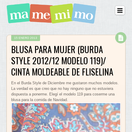
15 ENERO 2013
BLUSA PARA MUJER (BURDA
STYLE 2012/12 MODELO 119)/
CINTA MOLDEABLE DE FLISELINA
En el Burda Style de Diciembre me gustaron muchos modelos.
La verdad es que creo que no hay ninguno que no estuviera
dispuesta a ponerme. Elegí el modelo 119 para coserme una
blusa para la comida de Navidad.