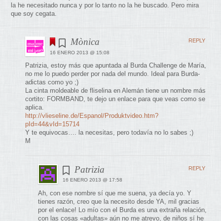
la he necesitado nunca y por lo tanto no la he buscado. Pero mira
que soy cegata.
Mònica
REPLY
16 ENERO 2013 @ 15:08
Patrizia, estoy más que apuntada al Burda Challenge de María,
no me lo puedo perder por nada del mundo. Ideal para Burda-
adictas como yo ;)
La cinta moldeable de fliselina en Alemán tiene un nombre más
cortito: FORMBAND, te dejo un enlace para que veas como se
aplica.
http://vlieseline.de/Espanol/Produktvideo.htm?
pId=44&vId=15714
Y te equivocas…. la necesitas, pero todavía no lo sabes ;)
M
Patrizia
REPLY
16 ENERO 2013 @ 17:58
Ah, con ese nombre sí que me suena, ya decía yo. Y
tienes razón, creo que la necesito desde YA, mil gracias
por el enlace! Lo mío con el Burda es una extraña relación,
con las cosas «adultas» aún no me atrevo, de niños sí he