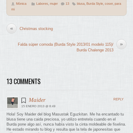
Mònica
Labores
,
mujer
13
blusa
,
Burda Style
,
coser
,
para
mi
«
Christmas stocking
»
Falda súper comoda (Burda Style 2013/01 modelo 115)/
Burda Chalenge 2013
13 COMMENTS
Maider
REPLY
15 ENERO 2013 @ 8:49
Hola! Soy Maider del blog Masustak Eguzkitan. Me ha encantado tu
blusa tiene una caida preciosa, yo utilizo entretela cuando en el
Burda pone algo así, nunca había visto la cinta moldeable de fiselina.
He estado mirando tu blog y resulta que la tela de japonesitas que