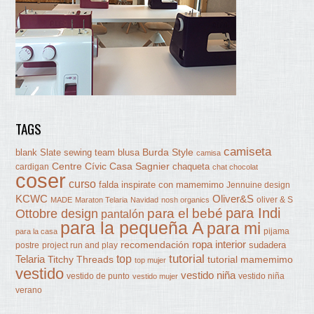
TAGS
camiseta
Burda Style
blank Slate sewing team
blusa
camisa
Centre Cívic Casa Sagnier
chaqueta
cardigan
chat chocolat
coser
curso
falda
inspirate con mamemimo
Jennuine design
KCWC
Oliver&S
oliver & S
MADE
Maraton Telaria
Navidad
nosh organics
para Indi
Ottobre design
para el bebé
pantalón
para la pequeña A
para mi
pijama
para la casa
ropa interior
recomendación
sudadera
postre
project run and play
tutorial
Telaria
top
Titchy Threads
tutorial mamemimo
top mujer
vestido
vestido niña
vestido de punto
vestido niña
vestido mujer
verano