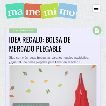
13 DICIEMBRE 2012
IDEA REGALO: BOLSA DE
MERCADO PLEGABLE
Sigo con más ideas fresquitas para los regalos navideños.
¿Qué tal una bolsa plegable para llevar en el bolso?