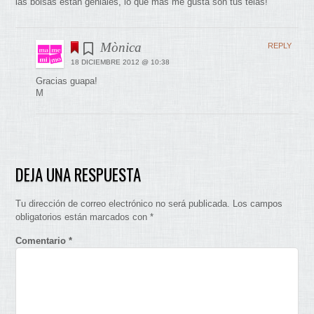
las bolsas estan geniales, lo que más me gusta son tus telas!
Mònica
REPLY
18 DICIEMBRE 2012 @ 10:38
Gracias guapa!
M
DEJA UNA RESPUESTA
Tu dirección de correo electrónico no será publicada.
Los campos
obligatorios están marcados con
*
Comentario
*