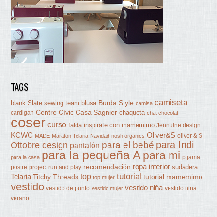
TAGS
camiseta
Burda Style
blank Slate sewing team
blusa
camisa
Centre Cívic Casa Sagnier
chaqueta
cardigan
chat chocolat
coser
curso
falda
inspirate con mamemimo
Jennuine design
KCWC
Oliver&S
oliver & S
MADE
Maraton Telaria
Navidad
nosh organics
para Indi
Ottobre design
para el bebé
pantalón
para la pequeña A
para mi
pijama
para la casa
ropa interior
recomendación
sudadera
postre
project run and play
tutorial
Telaria
top
Titchy Threads
tutorial mamemimo
top mujer
vestido
vestido niña
vestido de punto
vestido niña
vestido mujer
verano