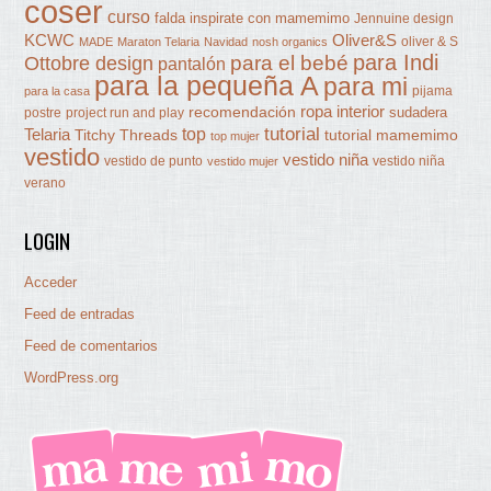
coser
curso
falda
inspirate con mamemimo
Jennuine design
KCWC
Oliver&S
oliver & S
MADE
Maraton Telaria
Navidad
nosh organics
para Indi
Ottobre design
para el bebé
pantalón
para la pequeña A
para mi
pijama
para la casa
ropa interior
recomendación
sudadera
postre
project run and play
tutorial
Telaria
top
Titchy Threads
tutorial mamemimo
top mujer
vestido
vestido niña
vestido de punto
vestido niña
vestido mujer
verano
LOGIN
Acceder
Feed de entradas
Feed de comentarios
WordPress.org