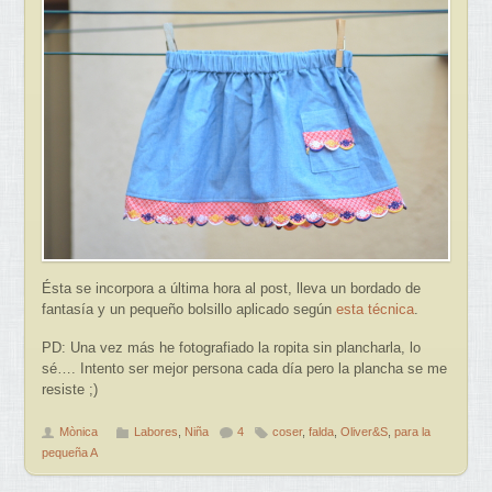
Ésta se incorpora a última hora al post, lleva un bordado de
fantasía y un pequeño bolsillo aplicado según
esta técnica
.
PD: Una vez más he fotografiado la ropita sin plancharla, lo
sé…. Intento ser mejor persona cada día pero la plancha se me
resiste ;)
Mònica
Labores
,
Niña
4
coser
,
falda
,
Oliver&S
,
para la
pequeña A