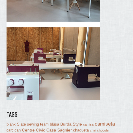
TAGS
camiseta
Burda Style
blank Slate sewing team
blusa
camisa
Centre Cívic Casa Sagnier
chaqueta
cardigan
chat chocolat