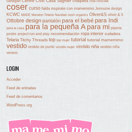
Centre Cívic Casa Sagnier
chaqueta
cardigan
chat chocolat
coser
curso
falda
inspirate con mamemimo
Jennuine design
KCWC
Oliver&S
oliver & S
MADE
Maraton Telaria
Navidad
nosh organics
para Indi
Ottobre design
para el bebé
pantalón
para la pequeña A
para mi
pijama
para la casa
ropa interior
recomendación
sudadera
postre
project run and play
tutorial
Telaria
top
Titchy Threads
tutorial mamemimo
top mujer
vestido
vestido niña
vestido de punto
vestido niña
vestido mujer
verano
LOGIN
Acceder
Feed de entradas
Feed de comentarios
WordPress.org