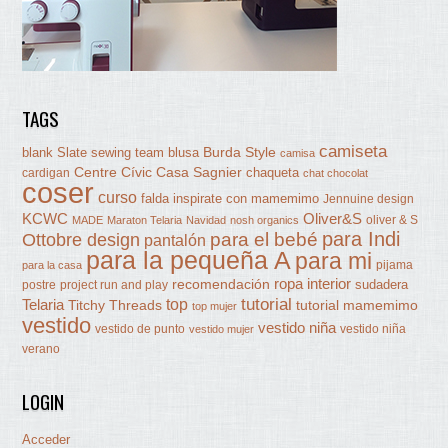
TAGS
camiseta
Burda Style
blank Slate sewing team
blusa
camisa
Centre Cívic Casa Sagnier
chaqueta
cardigan
chat chocolat
coser
curso
falda
inspirate con mamemimo
Jennuine design
KCWC
Oliver&S
oliver & S
MADE
Maraton Telaria
Navidad
nosh organics
para Indi
Ottobre design
para el bebé
pantalón
para la pequeña A
para mi
pijama
para la casa
ropa interior
recomendación
sudadera
postre
project run and play
tutorial
Telaria
top
Titchy Threads
tutorial mamemimo
top mujer
vestido
vestido niña
vestido de punto
vestido niña
vestido mujer
verano
LOGIN
Acceder