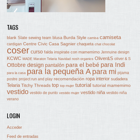
TAGS
camiseta
Burda Style
blank Slate sewing team
blusa
camisa
Centre Cívic Casa Sagnier
chaqueta
cardigan
chat chocolat
coser
curso
falda
inspirate con mamemimo
Jennuine design
KCWC
Oliver&S
oliver & S
MADE
Maraton Telaria
Navidad
nosh organics
para Indi
Ottobre design
para el bebé
pantalón
para la pequeña A
para mi
pijama
para la casa
ropa interior
recomendación
sudadera
postre
project run and play
tutorial
Telaria
top
Titchy Threads
tutorial mamemimo
top mujer
vestido
vestido niña
vestido de punto
vestido niña
vestido mujer
verano
LOGIN
Acceder
Feed de entradas