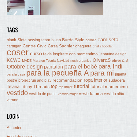
TAGS
camiseta
Burda Style
blank Slate sewing team
blusa
camisa
Centre Cívic Casa Sagnier
chaqueta
cardigan
chat chocolat
coser
curso
falda
inspirate con mamemimo
Jennuine design
KCWC
Oliver&S
oliver & S
MADE
Maraton Telaria
Navidad
nosh organics
para Indi
Ottobre design
para el bebé
pantalón
para la pequeña A
para mi
pijama
para la casa
ropa interior
recomendación
sudadera
postre
project run and play
tutorial
Telaria
top
Titchy Threads
tutorial mamemimo
top mujer
vestido
vestido niña
vestido de punto
vestido niña
vestido mujer
verano
LOGIN
Acceder
Feed de entradas