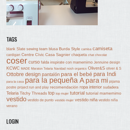
TAGS
camiseta
Burda Style
blank Slate sewing team
blusa
camisa
Centre Cívic Casa Sagnier
chaqueta
cardigan
chat chocolat
coser
curso
falda
inspirate con mamemimo
Jennuine design
KCWC
Oliver&S
oliver & S
MADE
Maraton Telaria
Navidad
nosh organics
para Indi
Ottobre design
para el bebé
pantalón
para la pequeña A
para mi
pijama
para la casa
ropa interior
recomendación
sudadera
postre
project run and play
tutorial
Telaria
top
Titchy Threads
tutorial mamemimo
top mujer
vestido
vestido niña
vestido de punto
vestido niña
vestido mujer
verano
LOGIN