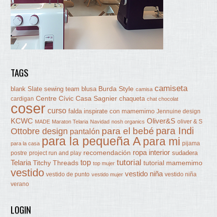
TAGS
camiseta
Burda Style
blank Slate sewing team
blusa
camisa
Centre Cívic Casa Sagnier
chaqueta
cardigan
chat chocolat
coser
curso
falda
inspirate con mamemimo
Jennuine design
KCWC
Oliver&S
oliver & S
MADE
Maraton Telaria
Navidad
nosh organics
para Indi
Ottobre design
para el bebé
pantalón
para la pequeña A
para mi
pijama
para la casa
ropa interior
recomendación
sudadera
postre
project run and play
tutorial
Telaria
top
Titchy Threads
tutorial mamemimo
top mujer
vestido
vestido niña
vestido de punto
vestido niña
vestido mujer
verano
LOGIN