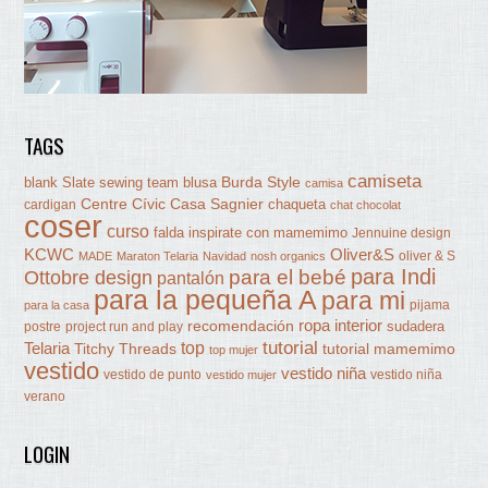
TAGS
camiseta
Burda Style
blank Slate sewing team
blusa
camisa
Centre Cívic Casa Sagnier
chaqueta
cardigan
chat chocolat
coser
curso
falda
inspirate con mamemimo
Jennuine design
KCWC
Oliver&S
oliver & S
MADE
Maraton Telaria
Navidad
nosh organics
para Indi
Ottobre design
para el bebé
pantalón
para la pequeña A
para mi
pijama
para la casa
ropa interior
recomendación
sudadera
postre
project run and play
tutorial
Telaria
top
Titchy Threads
tutorial mamemimo
top mujer
vestido
vestido niña
vestido de punto
vestido niña
vestido mujer
verano
LOGIN