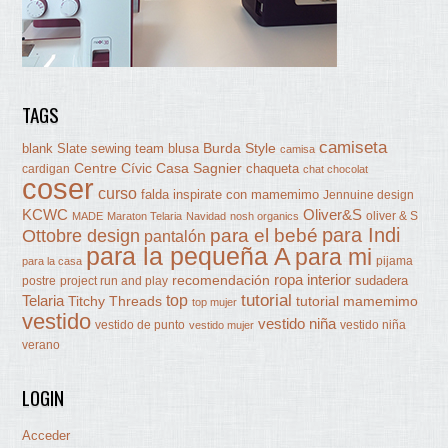
TAGS
camiseta
Burda Style
blank Slate sewing team
blusa
camisa
Centre Cívic Casa Sagnier
chaqueta
cardigan
chat chocolat
coser
curso
falda
inspirate con mamemimo
Jennuine design
KCWC
Oliver&S
oliver & S
MADE
Maraton Telaria
Navidad
nosh organics
para Indi
Ottobre design
para el bebé
pantalón
para la pequeña A
para mi
pijama
para la casa
ropa interior
recomendación
sudadera
postre
project run and play
tutorial
Telaria
top
Titchy Threads
tutorial mamemimo
top mujer
vestido
vestido niña
vestido de punto
vestido niña
vestido mujer
verano
LOGIN
Acceder