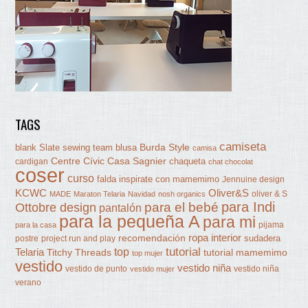
TAGS
camiseta
Burda Style
blank Slate sewing team
blusa
camisa
Centre Cívic Casa Sagnier
chaqueta
cardigan
chat chocolat
coser
curso
falda
inspirate con mamemimo
Jennuine design
KCWC
Oliver&S
oliver & S
MADE
Maraton Telaria
Navidad
nosh organics
para Indi
Ottobre design
para el bebé
pantalón
para la pequeña A
para mi
pijama
para la casa
ropa interior
recomendación
sudadera
postre
project run and play
tutorial
Telaria
top
Titchy Threads
tutorial mamemimo
top mujer
vestido
vestido niña
vestido de punto
vestido niña
vestido mujer
verano