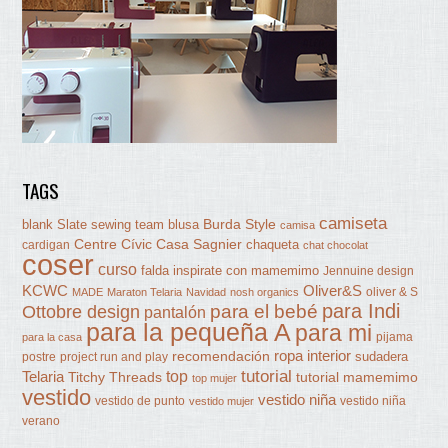
TAGS
camiseta
Burda Style
blank Slate sewing team
blusa
camisa
Centre Cívic Casa Sagnier
chaqueta
cardigan
chat chocolat
coser
curso
falda
inspirate con mamemimo
Jennuine design
KCWC
Oliver&S
oliver & S
MADE
Maraton Telaria
Navidad
nosh organics
para Indi
Ottobre design
para el bebé
pantalón
para la pequeña A
para mi
pijama
para la casa
ropa interior
recomendación
sudadera
postre
project run and play
tutorial
Telaria
top
Titchy Threads
tutorial mamemimo
top mujer
vestido
vestido niña
vestido de punto
vestido niña
vestido mujer
verano