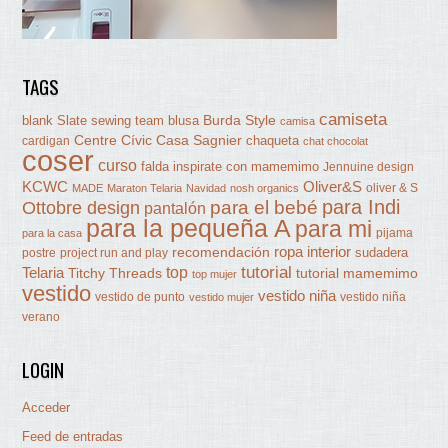
TAGS
camiseta
Burda Style
blank Slate sewing team
blusa
camisa
Centre Cívic Casa Sagnier
chaqueta
cardigan
chat chocolat
coser
curso
falda
inspirate con mamemimo
Jennuine design
KCWC
Oliver&S
oliver & S
MADE
Maraton Telaria
Navidad
nosh organics
para Indi
Ottobre design
para el bebé
pantalón
para la pequeña A
para mi
pijama
para la casa
ropa interior
recomendación
sudadera
postre
project run and play
tutorial
Telaria
top
Titchy Threads
tutorial mamemimo
top mujer
vestido
vestido niña
vestido de punto
vestido niña
vestido mujer
verano
LOGIN
Acceder
Feed de entradas