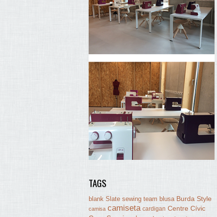
TAGS
Burda Style
blank Slate sewing team
blusa
camiseta
Centre Cívic
cardigan
camisa