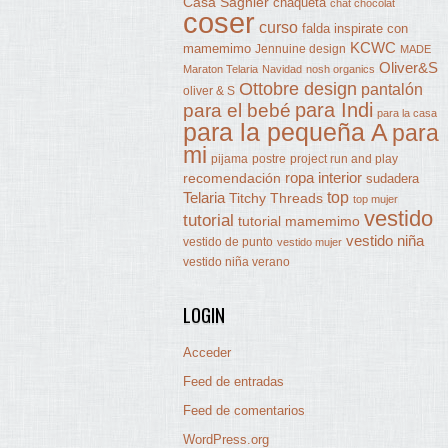
Casa Sagnier
chaqueta
chat chocolat
coser
curso
falda
inspirate con
KCWC
mamemimo
Jennuine design
MADE
Oliver&S
Maraton Telaria
Navidad
nosh organics
Ottobre design
pantalón
oliver & S
para Indi
para el bebé
para la casa
para la pequeña A
para
mi
pijama
postre
project run and play
ropa interior
recomendación
sudadera
Telaria
top
Titchy Threads
top mujer
vestido
tutorial
tutorial mamemimo
vestido niña
vestido de punto
vestido mujer
vestido niña verano
LOGIN
Acceder
Feed de entradas
Feed de comentarios
WordPress.org