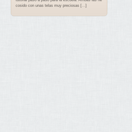
cosido con unas telas muy preciosas […]