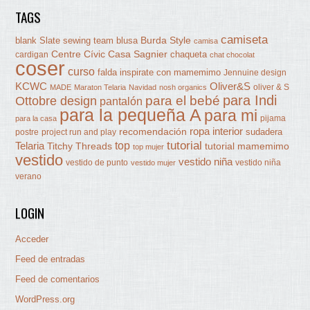
TAGS
camiseta
Burda Style
blank Slate sewing team
blusa
camisa
Centre Cívic Casa Sagnier
chaqueta
cardigan
chat chocolat
coser
curso
falda
inspirate con mamemimo
Jennuine design
KCWC
Oliver&S
oliver & S
MADE
Maraton Telaria
Navidad
nosh organics
para Indi
Ottobre design
para el bebé
pantalón
para la pequeña A
para mi
pijama
para la casa
ropa interior
recomendación
sudadera
postre
project run and play
tutorial
Telaria
top
Titchy Threads
tutorial mamemimo
top mujer
vestido
vestido niña
vestido de punto
vestido niña
vestido mujer
verano
LOGIN
Acceder
Feed de entradas
Feed de comentarios
WordPress.org