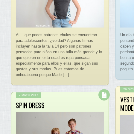
Ai… que pocos patrones chulos se encuentran
Un día 
para adolescentes, ¿verdad? Algunas firmas
personit
incluyen hasta la talla 14 pero son patrones
caben y
pensados para niñas en una talla más grande y lo
perdoná
que quieren en esta edad es ropa pensada
bonita e
especialmente para ellos y ellas, que sigan sus
segundo
gustos y sus modas. Pues estamos de
poquito
enhorabuena porque Made […]
26 DIC
7 MAYO 2017
VEST
SPIN DRESS
MODE