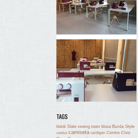
TAGS
Burda Style
blank Slate sewing team
blusa
camiseta
Centre Cívic
cardigan
camisa