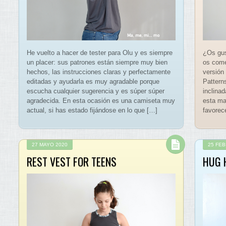
He vuelto a hacer de tester para Olu y es siempre
¿Os gus
un placer: sus patrones están siempre muy bien
os come
hechos, las instrucciones claras y perfectamente
versión
editadas y ayudarla es muy agradable porque
Patterns
escucha cualquier sugerencia y es súper súper
inclina
agradecida. En esta ocasión es una camiseta muy
esta ma
actual, si has estado fijándose en lo que […]
favorec
27 MAYO 2020
25 FE
REST VEST FOR TEENS
HUG 