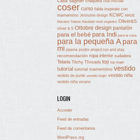
Casa Sagnier
chaqueta
chat chocolat
coser
curso
falda
inspirate con
KCWC
mamemimo
Jennuine design
MADE
Oliver&S
Maraton Telaria
Navidad
nosh organics
Ottobre design
pantalón
oliver & S
para Indi
para el bebé
para la casa
para la pequeña A
para
mi
pijama
postre
project run and play
ropa interior
recomendación
sudadera
Telaria
top
Titchy Threads
top mujer
vestido
tutorial
tutorial mamemimo
vestido niña
vestido de punto
vestido mujer
vestido niña verano
LOGIN
Acceder
Feed de entradas
Feed de comentarios
WordPress.org