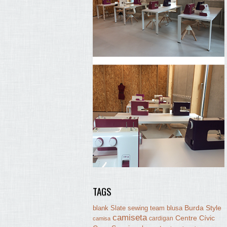
TAGS
Burda Style
blank Slate sewing team
blusa
camiseta
Centre Cívic
cardigan
camisa