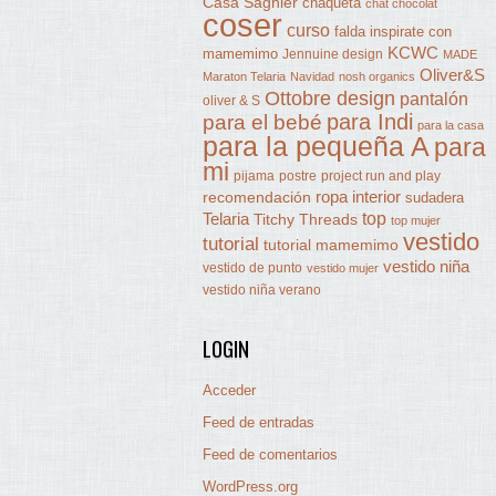
Casa Sagnier
chaqueta
chat chocolat
coser
curso
falda
inspirate con
KCWC
mamemimo
Jennuine design
MADE
Oliver&S
Maraton Telaria
Navidad
nosh organics
Ottobre design
pantalón
oliver & S
para Indi
para el bebé
para la casa
para la pequeña A
para
mi
pijama
postre
project run and play
ropa interior
recomendación
sudadera
Telaria
top
Titchy Threads
top mujer
vestido
tutorial
tutorial mamemimo
vestido niña
vestido de punto
vestido mujer
vestido niña verano
LOGIN
Acceder
Feed de entradas
Feed de comentarios
WordPress.org