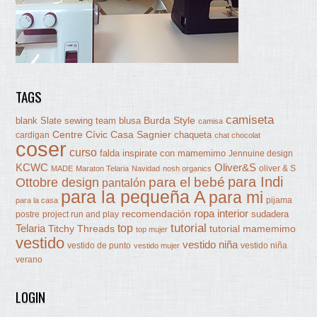
TAGS
camiseta
Burda Style
blank Slate sewing team
blusa
camisa
Centre Cívic Casa Sagnier
chaqueta
cardigan
chat chocolat
coser
curso
falda
inspirate con mamemimo
Jennuine design
KCWC
Oliver&S
oliver & S
MADE
Maraton Telaria
Navidad
nosh organics
para Indi
Ottobre design
para el bebé
pantalón
para la pequeña A
para mi
pijama
para la casa
ropa interior
recomendación
sudadera
postre
project run and play
tutorial
Telaria
top
Titchy Threads
tutorial mamemimo
top mujer
vestido
vestido niña
vestido de punto
vestido niña
vestido mujer
verano
LOGIN