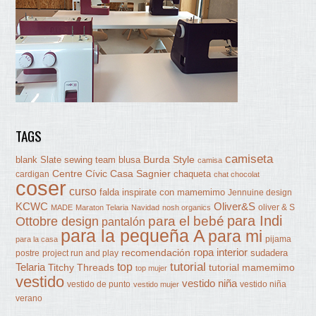
TAGS
camiseta
Burda Style
blank Slate sewing team
blusa
camisa
Centre Cívic Casa Sagnier
chaqueta
cardigan
chat chocolat
coser
curso
falda
inspirate con mamemimo
Jennuine design
KCWC
Oliver&S
oliver & S
MADE
Maraton Telaria
Navidad
nosh organics
para Indi
Ottobre design
para el bebé
pantalón
para la pequeña A
para mi
pijama
para la casa
ropa interior
recomendación
sudadera
postre
project run and play
tutorial
Telaria
top
Titchy Threads
tutorial mamemimo
top mujer
vestido
vestido niña
vestido de punto
vestido niña
vestido mujer
verano