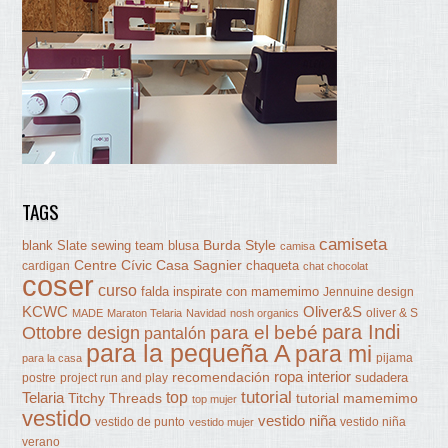
TAGS
camiseta
Burda Style
blank Slate sewing team
blusa
camisa
Centre Cívic Casa Sagnier
chaqueta
cardigan
chat chocolat
coser
curso
falda
inspirate con mamemimo
Jennuine design
KCWC
Oliver&S
oliver & S
MADE
Maraton Telaria
Navidad
nosh organics
para Indi
Ottobre design
para el bebé
pantalón
para la pequeña A
para mi
pijama
para la casa
ropa interior
recomendación
sudadera
postre
project run and play
tutorial
Telaria
top
Titchy Threads
tutorial mamemimo
top mujer
vestido
vestido niña
vestido de punto
vestido niña
vestido mujer
verano